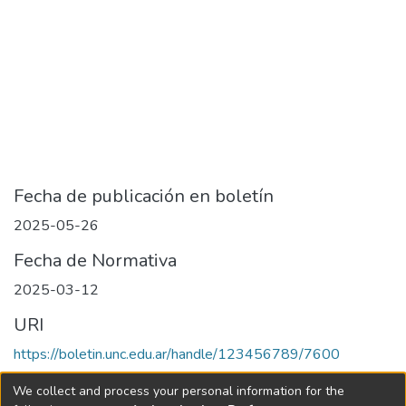
Fecha de publicación en boletín
2025-05-26
Fecha de Normativa
2025-03-12
URI
https://boletin.unc.edu.ar/handle/123456789/7600
Collections
We collect and process your personal information for the