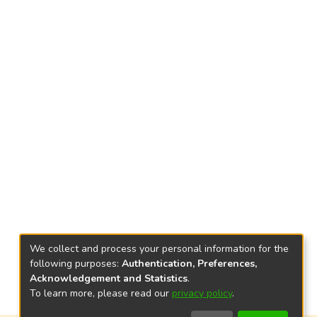
We collect and process your personal information for the
following purposes:
Authentication, Preferences,
Acknowledgement and Statistics
.
To learn more, please read our
privacy policy
.