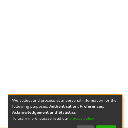
We collect and process your personal information for the
following purposes:
Authentication, Preferences,
Acknowledgement and Statistics
.
To learn more, please read our
privacy policy
.