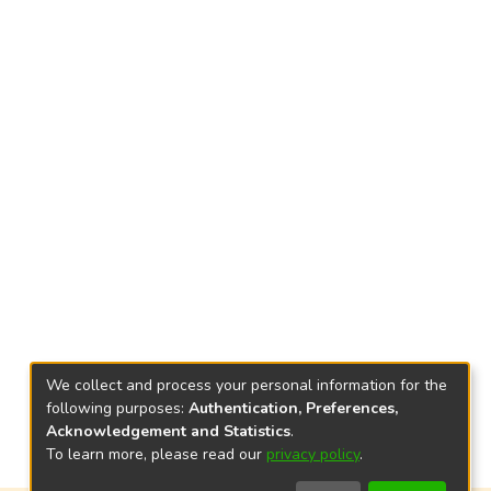
We collect and process your personal information for the
following purposes:
Authentication, Preferences,
Acknowledgement and Statistics
.
To learn more, please read our
privacy policy
.