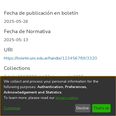
Fecha de publicación en boletín
2025-05-26
Fecha de Normativa
2025-05-13
URI
https://boletin.unc.edu.ar/handle/123456789/3320
Collections
Edición 001/2025 del 26 de mayo de 2025
We collect and process your personal information for the
following purposes:
Authentication, Preferences,
Acknowledgement and Statistics
.
To learn more, please read our
privacy policy
.
Universidad Nacional de Córdoba
Customize
Decline
That's ok