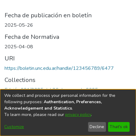
Fecha de publicación en boletín
2025-05-26
Fecha de Normativa
2025-04-08
URI
https://boletin.unc.edu.ar/handle/123456789/6477
Collections
Edición 001/2025 del 26 de mayo de 2025
We collect and process your personal information for the
following purposes:
Authentication, Preferences,
Acknowledgement and Statistics
.
To learn more, please read our
privacy policy
.
Universidad Nacional de Córdoba
Customize
Decline
That's ok