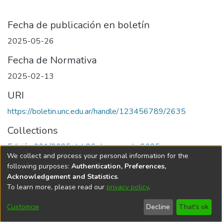
Fecha de publicación en boletín
2025-05-26
Fecha de Normativa
2025-02-13
URI
https://boletin.unc.edu.ar/handle/123456789/2635
Collections
Edición 001/2025 del 26 de mayo de 2025
We collect and process your personal information for the
following purposes:
Authentication, Preferences,
Acknowledgement and Statistics
.
To learn more, please read our
privacy policy
.
Universidad Nacional de Córdoba
Customize
Decline
That's ok