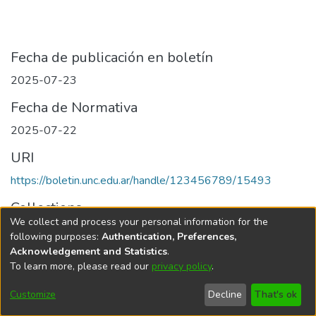
Fecha de publicación en boletín
2025-07-23
Fecha de Normativa
2025-07-22
URI
https://boletin.unc.edu.ar/handle/123456789/15493
Collections
We collect and process your personal information for the
Edición 018/2025 del 23 de julio de 2025
following purposes:
Authentication, Preferences,
Acknowledgement and Statistics
.
To learn more, please read our
privacy policy
.
Universidad Nacional de Córdoba
Customize
Decline
That's ok