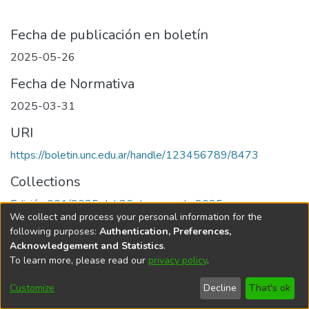
Fecha de publicación en boletín
2025-05-26
Fecha de Normativa
2025-03-31
URI
https://boletin.unc.edu.ar/handle/123456789/8473
Collections
Edición 001/2025 del 26 de mayo de 2025
We collect and process your personal information for the
following purposes:
Authentication, Preferences,
Acknowledgement and Statistics
.
To learn more, please read our
privacy policy
.
Universidad Nacional de Córdoba
Customize
Decline
That's ok