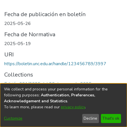
Fecha de publicación en boletín
2025-05-26
Fecha de Normativa
2025-05-19
URI
https://boletin.unc.edu.ar/handle/123456789/3997
Collections
Edición 001/2025 del 26 de mayo de 2025
We collect and process your personal information for the
following purposes:
Authentication, Preferences,
Acknowledgement and Statistics
.
To learn more, please read our
privacy policy
.
Universidad Nacional de Córdoba
Customize
Decline
That's ok