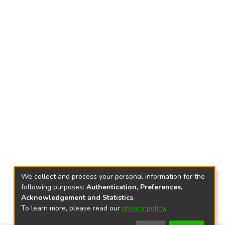
We collect and process your personal information for the
following purposes:
Authentication, Preferences,
Acknowledgement and Statistics
.
To learn more, please read our
privacy policy
.