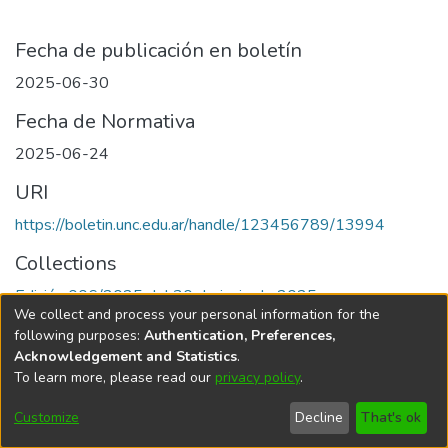
Fecha de publicación en boletín
2025-06-30
Fecha de Normativa
2025-06-24
URI
https://boletin.unc.edu.ar/handle/123456789/13994
Collections
Edición 006/2025 del 30 de junio de 2025
We collect and process your personal information for the
following purposes:
Authentication, Preferences,
Acknowledgement and Statistics
.
To learn more, please read our
privacy policy
.
Universidad Nacional de Córdoba
Customize
Decline
That's ok