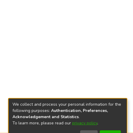
We collect and process your personal information for the
following purposes:
Authentication, Preferences,
Acknowledgement and Statistics
.
To learn more, please read our
privacy policy
.