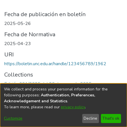
Fecha de publicación en boletín
2025-05-26
Fecha de Normativa
2025-04-23
URI
https://boletin.unc.edu.ar/handle/123456789/1962
Collections
Edición 001/2025 del 26 de mayo de 2025
We collect and process your personal information for the
following purposes:
Authentication, Preferences,
Acknowledgement and Statistics
.
To learn more, please read our
privacy policy
.
Universidad Nacional de Córdoba
Customize
Decline
That's ok