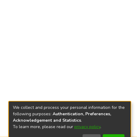
We collect and process your personal information for the
following purposes:
Authentication, Preferences,
Acknowledgement and Statistics
.
To learn more, please read our
privacy policy
.