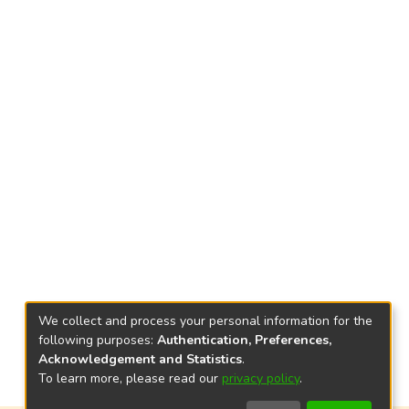
We collect and process your personal information for the
following purposes:
Authentication, Preferences,
Acknowledgement and Statistics
.
To learn more, please read our
privacy policy
.