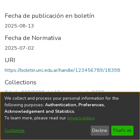
Fecha de publicación en boletín
2025-08-13
Fecha de Normativa
2025-07-02
URI
https://boletin.unc.edu.ar/handle/123456789/18398
Collections
Edición 033/2025 del 13 de agosto de 2025
We collect and process your personal information for the
following purposes:
Authentication, Preferences,
Acknowledgement and Statistics
.
To learn more, please read our
privacy policy
.
Universidad Nacional de Córdoba
Customize
Decline
That's ok