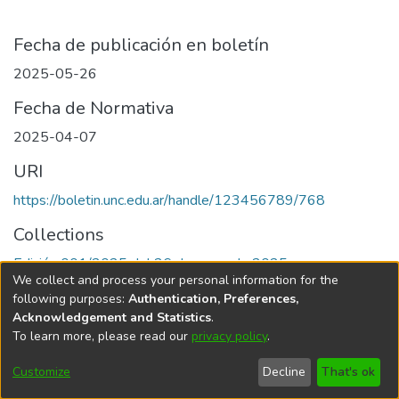
Fecha de publicación en boletín
2025-05-26
Fecha de Normativa
2025-04-07
URI
https://boletin.unc.edu.ar/handle/123456789/768
Collections
Edición 001/2025 del 26 de mayo de 2025
We collect and process your personal information for the
following purposes:
Authentication, Preferences,
Acknowledgement and Statistics
.
To learn more, please read our
privacy policy
.
Universidad Nacional de Córdoba
Customize
Decline
That's ok