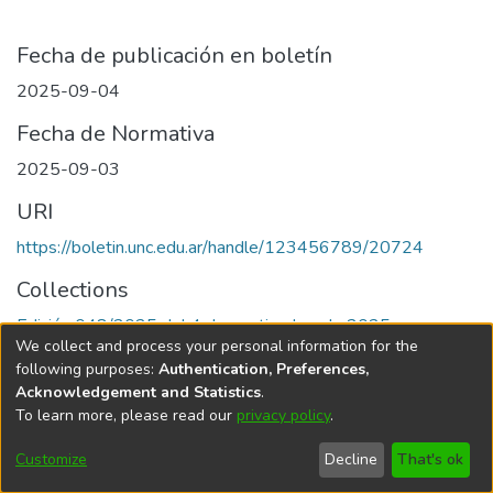
Fecha de publicación en boletín
2025-09-04
Fecha de Normativa
2025-09-03
URI
https://boletin.unc.edu.ar/handle/123456789/20724
Collections
Edición 048/2025 del 4 de septiembre de 2025
We collect and process your personal information for the
following purposes:
Authentication, Preferences,
Acknowledgement and Statistics
.
To learn more, please read our
privacy policy
.
Universidad Nacional de Córdoba
Customize
Decline
That's ok