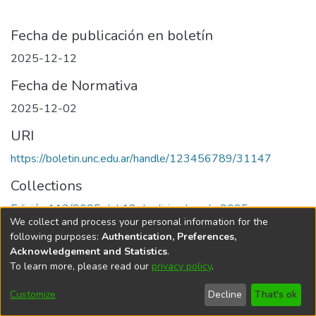
Fecha de publicación en boletín
2025-12-12
Fecha de Normativa
2025-12-02
URI
https://boletin.unc.edu.ar/handle/123456789/31147
Collections
Edición 113/2025 del 12 de diciembre de 2025
We collect and process your personal information for the
following purposes:
Authentication, Preferences,
Acknowledgement and Statistics
.
To learn more, please read our
privacy policy
.
Universidad Nacional de Córdoba
Customize
Decline
That's ok