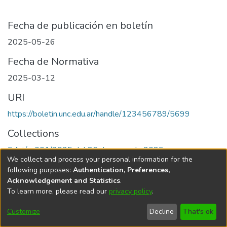
Fecha de publicación en boletín
2025-05-26
Fecha de Normativa
2025-03-12
URI
https://boletin.unc.edu.ar/handle/123456789/5699
Collections
Edición 001/2025 del 26 de mayo de 2025
We collect and process your personal information for the
following purposes:
Authentication, Preferences,
Acknowledgement and Statistics
.
To learn more, please read our
privacy policy
.
Universidad Nacional de Córdoba
Customize
Decline
That's ok