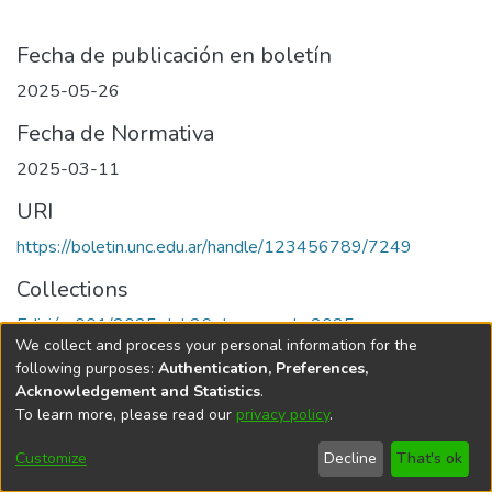
Fecha de publicación en boletín
2025-05-26
Fecha de Normativa
2025-03-11
URI
https://boletin.unc.edu.ar/handle/123456789/7249
Collections
Edición 001/2025 del 26 de mayo de 2025
We collect and process your personal information for the
following purposes:
Authentication, Preferences,
Acknowledgement and Statistics
.
To learn more, please read our
privacy policy
.
Universidad Nacional de Córdoba
Customize
Decline
That's ok