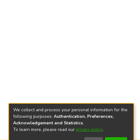
We collect and process your personal information for the
following purposes:
Authentication, Preferences,
Acknowledgement and Statistics
.
To learn more, please read our
privacy policy
.