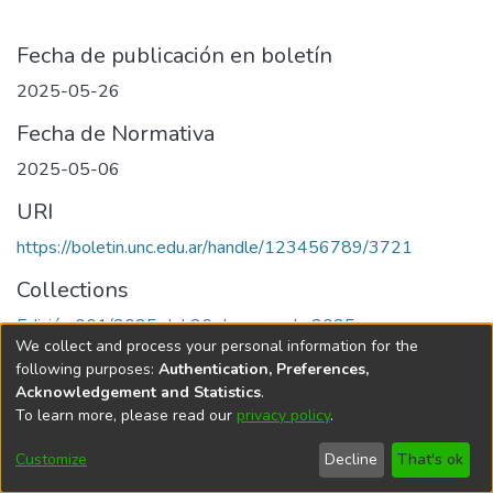
Fecha de publicación en boletín
2025-05-26
Fecha de Normativa
2025-05-06
URI
https://boletin.unc.edu.ar/handle/123456789/3721
Collections
Edición 001/2025 del 26 de mayo de 2025
We collect and process your personal information for the
following purposes:
Authentication, Preferences,
Acknowledgement and Statistics
.
To learn more, please read our
privacy policy
.
Universidad Nacional de Córdoba
Customize
Decline
That's ok