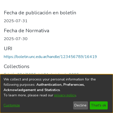
Fecha de publicación en boletín
2025-07-31
Fecha de Normativa
2025-07-30
URI
https://boletin.unc.edu.ar/handle/123456789/16419
Collections
Edición 024/2025 del 31 de julio de 2025
We collect and process your personal information for the
following purposes:
Authentication, Preferences,
Acknowledgement and Statistics
.
To learn more, please read our
privacy policy
.
Universidad Nacional de Córdoba
Customize
Decline
That's ok