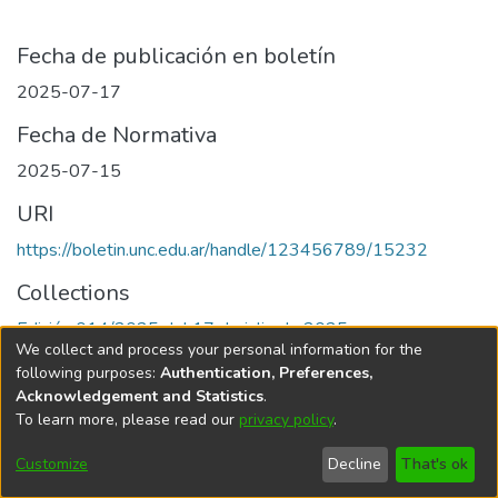
Fecha de publicación en boletín
2025-07-17
Fecha de Normativa
2025-07-15
URI
https://boletin.unc.edu.ar/handle/123456789/15232
Collections
Edición 014/2025 del 17 de julio de 2025
We collect and process your personal information for the
following purposes:
Authentication, Preferences,
Acknowledgement and Statistics
.
To learn more, please read our
privacy policy
.
Universidad Nacional de Córdoba
Customize
Decline
That's ok