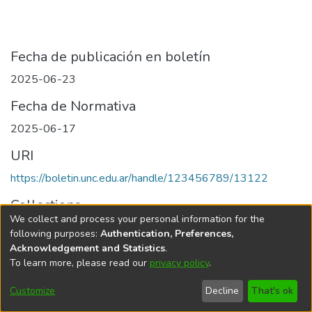
Fecha de publicación en boletín
2025-06-23
Fecha de Normativa
2025-06-17
URI
https://boletin.unc.edu.ar/handle/123456789/13122
Collections
We collect and process your personal information for the
Edición 005/2025 del 23 de junio de 2025
following purposes:
Authentication, Preferences,
Acknowledgement and Statistics
.
To learn more, please read our
privacy policy
.
Universidad Nacional de Córdoba
Customize
Decline
That's ok