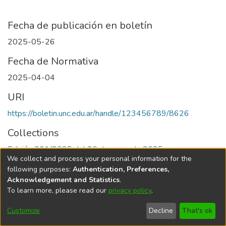
Fecha de publicación en boletín
2025-05-26
Fecha de Normativa
2025-04-04
URI
https://boletin.unc.edu.ar/handle/123456789/8626
Collections
Edición 001/2025 del 26 de mayo de 2025
We collect and process your personal information for the
following purposes:
Authentication, Preferences,
Acknowledgement and Statistics
.
To learn more, please read our
privacy policy
.
Universidad Nacional de Córdoba
Customize
Decline
That's ok