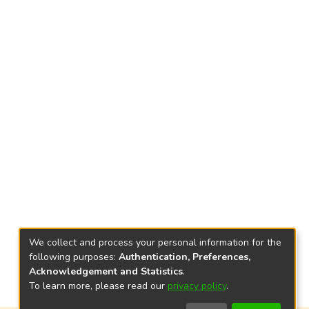
We collect and process your personal information for the
following purposes:
Authentication, Preferences,
Acknowledgement and Statistics
.
To learn more, please read our
privacy policy
.