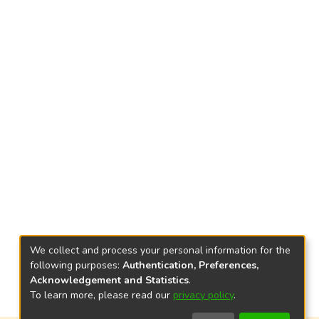
We collect and process your personal information for the
following purposes:
Authentication, Preferences,
Acknowledgement and Statistics
.
To learn more, please read our
privacy policy
.