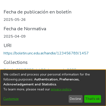
Fecha de publicación en boletín
2025-05-26
Fecha de Normativa
2025-04-09
URI
https://boletin.unc.edu.ar/handle/123456789/1457
Collections
Edición 001/2025 del 26 de mayo de 2025
We collect and process your personal information for the
following purposes:
Authentication, Preferences,
Acknowledgement and Statistics
.
To learn more, please read our
privacy policy
.
Universidad Nacional de Córdoba
Customize
Decline
That's ok