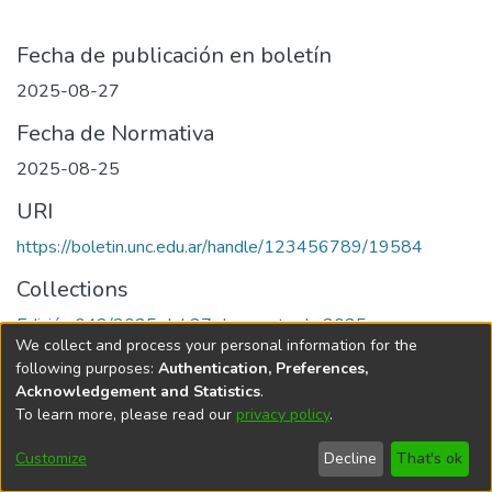
Fecha de publicación en boletín
2025-08-27
Fecha de Normativa
2025-08-25
URI
https://boletin.unc.edu.ar/handle/123456789/19584
Collections
Edición 042/2025 del 27 de agosto de 2025
We collect and process your personal information for the
following purposes:
Authentication, Preferences,
Acknowledgement and Statistics
.
To learn more, please read our
privacy policy
.
Universidad Nacional de Córdoba
Customize
Decline
That's ok