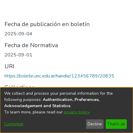
Fecha de publicación en boletín
2025-09-04
Fecha de Normativa
2025-09-01
URI
https://boletin.unc.edu.ar/handle/123456789/20835
Collections
We collect and process your personal information for the
Edición 048/2025 del 4 de septiembre de 2025
following purposes:
Authentication, Preferences,
Acknowledgement and Statistics
.
To learn more, please read our
privacy policy
.
Universidad Nacional de Córdoba
Customize
Decline
That's ok