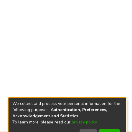
We collect and process your personal information for the
following purposes:
Authentication, Preferences,
Acknowledgement and Statistics
.
To learn more, please read our
privacy policy
.