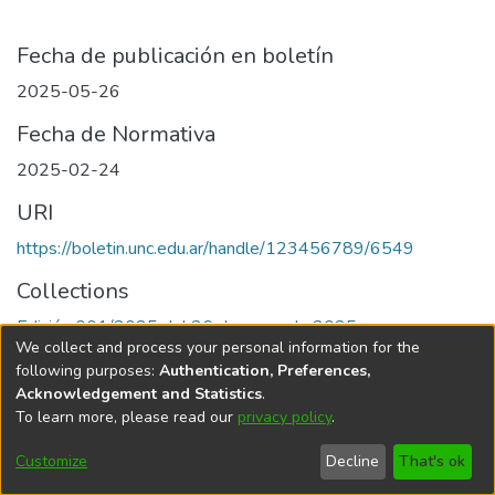
Fecha de publicación en boletín
2025-05-26
Fecha de Normativa
2025-02-24
URI
https://boletin.unc.edu.ar/handle/123456789/6549
Collections
Edición 001/2025 del 26 de mayo de 2025
We collect and process your personal information for the
following purposes:
Authentication, Preferences,
Acknowledgement and Statistics
.
To learn more, please read our
privacy policy
.
Universidad Nacional de Córdoba
Customize
Decline
That's ok