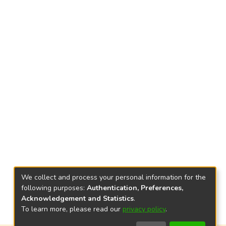
We collect and process your personal information for the
following purposes:
Authentication, Preferences,
Acknowledgement and Statistics
.
To learn more, please read our
privacy policy
.