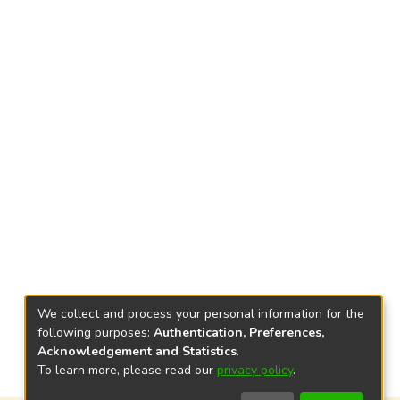
We collect and process your personal information for the
following purposes:
Authentication, Preferences,
Acknowledgement and Statistics
.
To learn more, please read our
privacy policy
.