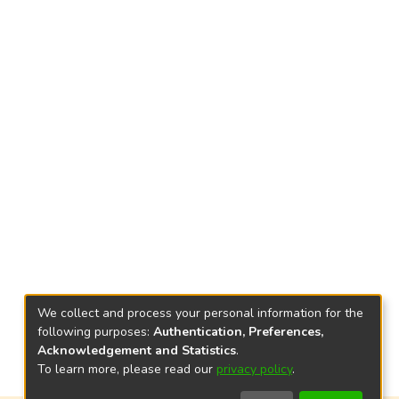
We collect and process your personal information for the
following purposes:
Authentication, Preferences,
Acknowledgement and Statistics
.
To learn more, please read our
privacy policy
.