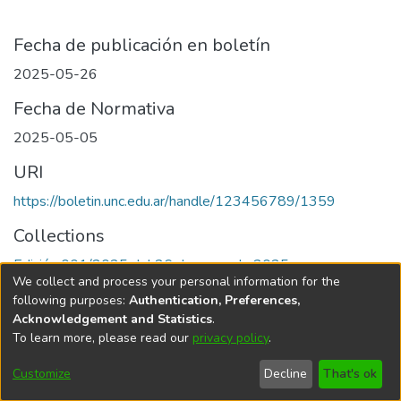
Fecha de publicación en boletín
2025-05-26
Fecha de Normativa
2025-05-05
URI
https://boletin.unc.edu.ar/handle/123456789/1359
Collections
Edición 001/2025 del 26 de mayo de 2025
We collect and process your personal information for the
following purposes:
Authentication, Preferences,
Acknowledgement and Statistics
.
To learn more, please read our
privacy policy
.
Universidad Nacional de Córdoba
Customize
Decline
That's ok