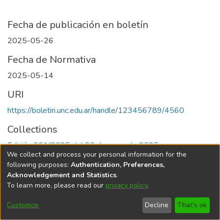
Fecha de publicación en boletín
2025-05-26
Fecha de Normativa
2025-05-14
URI
https://boletin.unc.edu.ar/handle/123456789/4560
Collections
Edición 001/2025 del 26 de mayo de 2025
We collect and process your personal information for the
following purposes:
Authentication, Preferences,
Acknowledgement and Statistics
.
To learn more, please read our
privacy policy
.
Universidad Nacional de Córdoba
Customize
Decline
That's ok