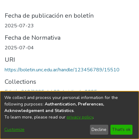
Fecha de publicación en boletín
2025-07-23
Fecha de Normativa
2025-07-04
URI
https://boletin.unc.edu.ar/handle/123456789/15510
Collections
Edición 018/2025 del 23 de julio de 2025
We collect and process your personal information for the
following purposes:
Authentication, Preferences,
Acknowledgement and Statistics
.
To learn more, please read our
privacy policy
.
Universidad Nacional de Córdoba
Customize
Decline
That's ok