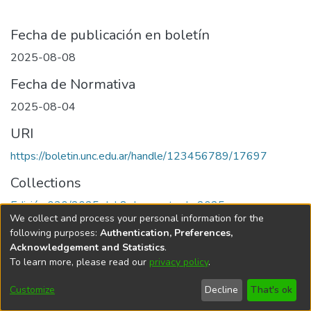
Fecha de publicación en boletín
2025-08-08
Fecha de Normativa
2025-08-04
URI
https://boletin.unc.edu.ar/handle/123456789/17697
Collections
Edición 030/2025 del 8 de agosto de 2025
We collect and process your personal information for the
following purposes:
Authentication, Preferences,
Acknowledgement and Statistics
.
To learn more, please read our
privacy policy
.
Universidad Nacional de Córdoba
Customize
Decline
That's ok