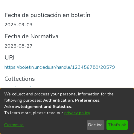
Fecha de publicación en boletín
2025-09-03
Fecha de Normativa
2025-08-27
URI
https://boletin.unc.edu.ar/handle/123456789/20579
Collections
Edición 047/2025 del 3 de septiembre de 2025
We collect and process your personal information for the
following purposes:
Authentication, Preferences,
Acknowledgement and Statistics
.
To learn more, please read our
privacy policy
.
Universidad Nacional de Córdoba
Customize
Decline
That's ok