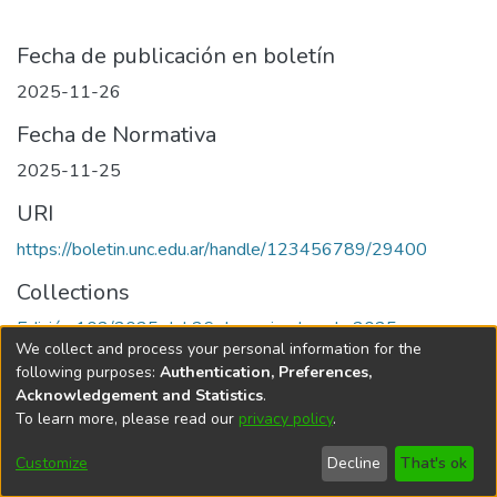
Fecha de publicación en boletín
2025-11-26
Fecha de Normativa
2025-11-25
URI
https://boletin.unc.edu.ar/handle/123456789/29400
Collections
Edición 102/2025 del 26 de noviembre de 2025
We collect and process your personal information for the
following purposes:
Authentication, Preferences,
Acknowledgement and Statistics
.
To learn more, please read our
privacy policy
.
Universidad Nacional de Córdoba
Customize
Decline
That's ok