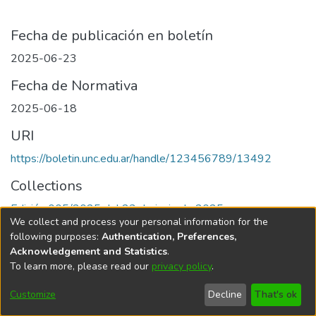
Fecha de publicación en boletín
2025-06-23
Fecha de Normativa
2025-06-18
URI
https://boletin.unc.edu.ar/handle/123456789/13492
Collections
Edición 005/2025 del 23 de junio de 2025
We collect and process your personal information for the
following purposes:
Authentication, Preferences,
Acknowledgement and Statistics
.
To learn more, please read our
privacy policy
.
Universidad Nacional de Córdoba
Customize
Decline
That's ok