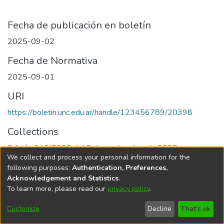
Fecha de publicación en boletín
2025-09-02
Fecha de Normativa
2025-09-01
URI
https://boletin.unc.edu.ar/handle/123456789/20398
Collections
Edición 046/2025 del 2 de septiembre de 2025
We collect and process your personal information for the
following purposes:
Authentication, Preferences,
Acknowledgement and Statistics
.
To learn more, please read our
privacy policy
.
Universidad Nacional de Córdoba
Customize
Decline
That's ok