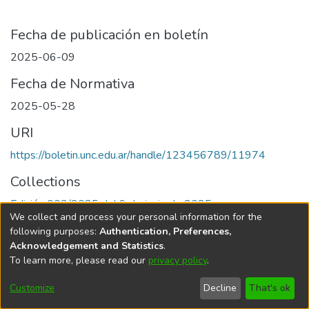
Fecha de publicación en boletín
2025-06-09
Fecha de Normativa
2025-05-28
URI
https://boletin.unc.edu.ar/handle/123456789/11974
Collections
Edición 003/2025 del 9 de junio de 2025
We collect and process your personal information for the
following purposes:
Authentication, Preferences,
Acknowledgement and Statistics
.
To learn more, please read our
privacy policy
.
Universidad Nacional de Córdoba
Customize
Decline
That's ok