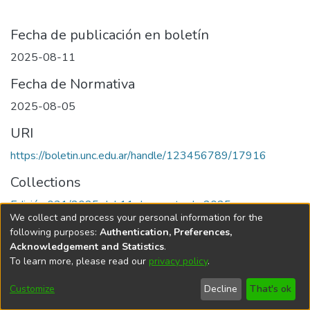
Fecha de publicación en boletín
2025-08-11
Fecha de Normativa
2025-08-05
URI
https://boletin.unc.edu.ar/handle/123456789/17916
Collections
Edición 031/2025 del 11 de agosto de 2025
We collect and process your personal information for the
following purposes:
Authentication, Preferences,
Acknowledgement and Statistics
.
To learn more, please read our
privacy policy
.
Universidad Nacional de Córdoba
Customize
Decline
That's ok