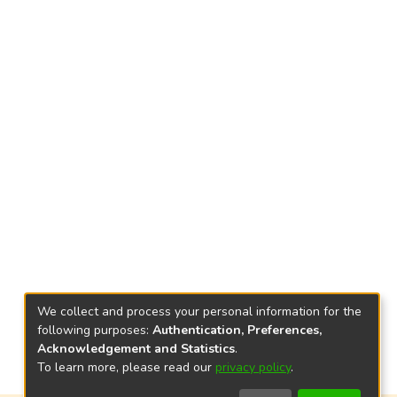
We collect and process your personal information for the
following purposes:
Authentication, Preferences,
Acknowledgement and Statistics
.
To learn more, please read our
privacy policy
.