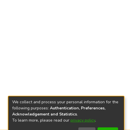
We collect and process your personal information for the
following purposes:
Authentication, Preferences,
Acknowledgement and Statistics
.
To learn more, please read our
privacy policy
.